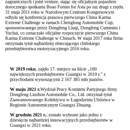
zagranicznych i joint venture, stając się oficjalnym pojazdem
dorocznego spotkania Boao Forum for Asia po raz drugi z rzędu.
31 maja 2011 roku w Narodowym Centrum Kongresowym
odbyła się konferencja prasowa pierwszego China Karma
Extreme Challenge w ramach Chenglong Automobile Cup,
sponsorowanego przez Dongfeng Liuqi, Dongfeng Cummins i
Yuchai, co oznaczało oficjalne rozpoczęcie pierwszego China
Karma Extreme Challenge w Chinach. W maju 2017 roku firma
otrzymała tytuł najbardziej obiecującego chińskiego
przedsiębiorstwa motoryzacyjnego 2016 roku.
W 2019 roku
, zajęło 17. miejsce na liście „100
największych przedsiębiorstw Guangxi w 2019 r.” z
przychodami wynoszącymi 2 167 385 mln juanów.
W maju 2021 r.
Wydział Pracy Komitetu Partyjnego firmy
Dongfeng Liuzhou Automobile Co., Ltd. otrzymał tytuł
Zaawansowanego Kolektywu w Łagodzeniu Ubóstwa w
Regionie Autonomicznym Guangxi Zhuang.
W grudniu 2021 r.
, zostało wybrane jako jedno z
dziesięciu najbardziej innowacyjnych przedsiębiorstw w
Guangxi w 2021 roku.