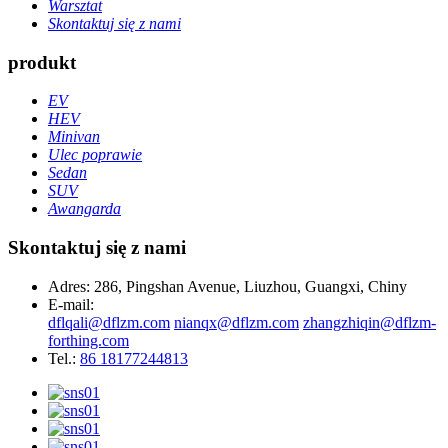
Warsztat
Skontaktuj się z nami
produkt
EV
HEV
Minivan
Ulec poprawie
Sedan
SUV
Awangarda
Skontaktuj się z nami
Adres: 286, Pingshan Avenue, Liuzhou, Guangxi, Chiny
E-mail:
dflqali@dflzm.com
nianqx@dflzm.com
zhangzhiqin@dflzm-
forthing.com
Tel.:
86 18177244813