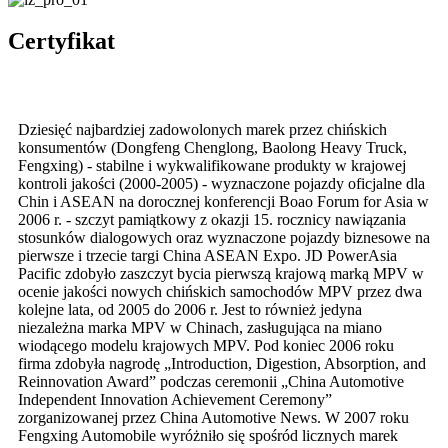
Certyfikat
Dziesięć najbardziej zadowolonych marek przez chińskich
konsumentów (Dongfeng Chenglong, Baolong Heavy Truck,
Fengxing) - stabilne i wykwalifikowane produkty w krajowej
kontroli jakości (2000-2005) - wyznaczone pojazdy oficjalne dla
Chin i ASEAN na dorocznej konferencji Boao Forum for Asia w
2006 r. - szczyt pamiątkowy z okazji 15. rocznicy nawiązania
stosunków dialogowych oraz wyznaczone pojazdy biznesowe na
pierwsze i trzecie targi China ASEAN Expo. JD PowerAsia
Pacific zdobyło zaszczyt bycia pierwszą krajową marką MPV w
ocenie jakości nowych chińskich samochodów MPV przez dwa
kolejne lata, od 2005 do 2006 r. Jest to również jedyna
niezależna marka MPV w Chinach, zasługująca na miano
wiodącego modelu krajowych MPV. Pod koniec 2006 roku
firma zdobyła nagrodę „Introduction, Digestion, Absorption, and
Reinnovation Award” podczas ceremonii „China Automotive
Independent Innovation Achievement Ceremony”
zorganizowanej przez China Automotive News. W 2007 roku
Fengxing Automobile wyróżniło się spośród licznych marek