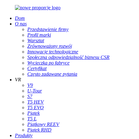
Dom
O nas
Przedstawienie firmy
Profil marki
Warsztat
Zrównoważony rozwój
Innowacje technologiczne
Społeczna odpowiedzialność biznesu CSR
Wycieczka po fabryce
Certyfikat
Często zadawane pytania
VR
V9
U-Tour
S7
T5 HEV
T5 EVO
Piątek
T5 L
Piątkowy REEV
Piątek RHD
Produkty