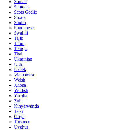
Somali
Samoan
Scots Gaelic
Shona
Sindhi
Sundanese
Swahili
Tajik
Tamil
Telugu
Thai
Ukrainian
Urdu
Uzbek
Vietnamese
Welsh
Xhosa
Yiddish
Yoruba
Zulu
Kinyarwanda
Tatar
Oriya
Turkmen
Uyghur