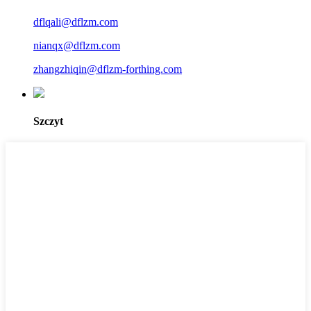
dflqali@dflzm.com
nianqx@dflzm.com
zhangzhiqin@dflzm-forthing.com
Szczyt