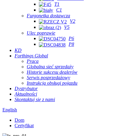
T1
C1
Furgonetka dostawcza
V2
V5
Ulec poprawie
P6
P8
KD
Forthings Global
Praca
Globalna sieć sprzedaży
Historie sukcesu dealerów
Serwis posprzedażowy
Instrukcja obsługi pojazdu
Dystrybutor
Aktualności
Skontaktuj się z nami
English
Dom
Certyfikat