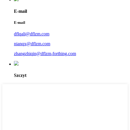
E-mail
E-mail
dflqali@dflzm.com
nianqx@dflzm.com
zhangzhiqin@dflzm-forthing.com
Szczyt