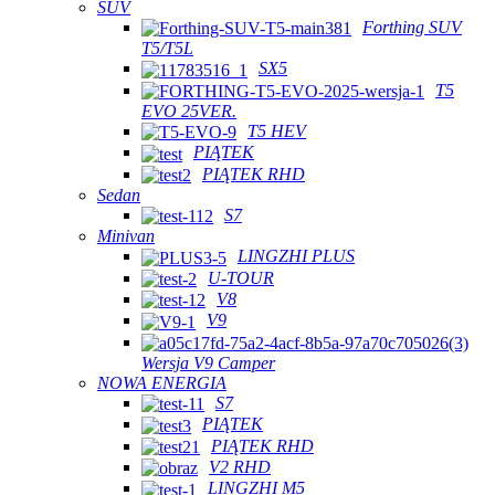
SUV
Forthing SUV
T5/T5L
SX5
T5
EVO 25VER.
T5 HEV
PIĄTEK
PIĄTEK RHD
Sedan
S7
Minivan
LINGZHI PLUS
U-TOUR
V8
V9
Wersja V9 Camper
NOWA ENERGIA
S7
PIĄTEK
PIĄTEK RHD
V2 RHD
LINGZHI M5