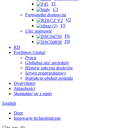
T1
C1
Furgonetka dostawcza
V2
V5
Ulec poprawie
P6
P8
KD
Forthings Global
Praca
Globalna sieć sprzedaży
Historie sukcesu dealerów
Serwis posprzedażowy
Instrukcja obsługi pojazdu
Dystrybutor
Aktualności
Skontaktuj się z nami
English
Dom
Innowacje technologiczne