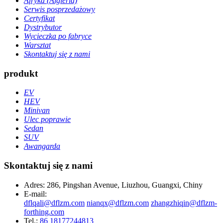
Afryka (Algieria)
Serwis posprzedażowy
Certyfikat
Dystrybutor
Wycieczka po fabryce
Warsztat
Skontaktuj się z nami
produkt
EV
HEV
Minivan
Ulec poprawie
Sedan
SUV
Awangarda
Skontaktuj się z nami
Adres: 286, Pingshan Avenue, Liuzhou, Guangxi, Chiny
E-mail:
dflqali@dflzm.com
nianqx@dflzm.com
zhangzhiqin@dflzm-
forthing.com
Tel.:
86 18177244813