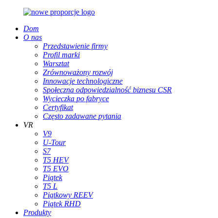
Dom
O nas
Przedstawienie firmy
Profil marki
Warsztat
Zrównoważony rozwój
Innowacje technologiczne
Społeczna odpowiedzialność biznesu CSR
Wycieczka po fabryce
Certyfikat
Często zadawane pytania
VR
V9
U-Tour
S7
T5 HEV
T5 EVO
Piątek
T5 L
Piątkowy REEV
Piątek RHD
Produkty