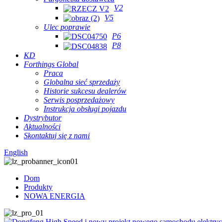
V2
V5
Ulec poprawie
P6
P8
KD
Forthings Global
Praca
Globalna sieć sprzedaży
Historie sukcesu dealerów
Serwis posprzedażowy
Instrukcja obsługi pojazdu
Dystrybutor
Aktualności
Skontaktuj się z nami
English
Dom
Produkty
NOWA ENERGIA