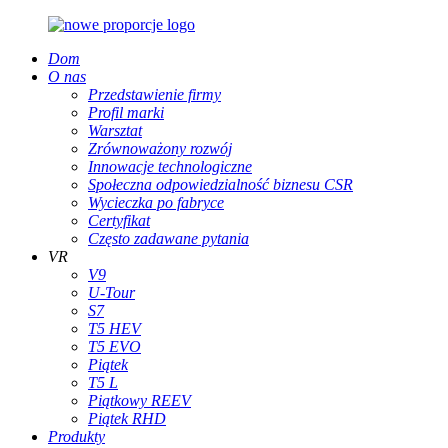
Dom
O nas
Przedstawienie firmy
Profil marki
Warsztat
Zrównoważony rozwój
Innowacje technologiczne
Społeczna odpowiedzialność biznesu CSR
Wycieczka po fabryce
Certyfikat
Często zadawane pytania
VR
V9
U-Tour
S7
T5 HEV
T5 EVO
Piątek
T5 L
Piątkowy REEV
Piątek RHD
Produkty