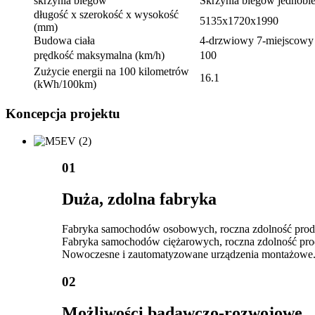
skrzynia biegów
Skrzynia biegów jednobi
długość x szerokość x wysokość
5135x1720x1990
(mm)
Budowa ciała
4-drzwiowy 7-miejscow
prędkość maksymalna (km/h)
100
Zużycie energii na 100 kilometrów
16.1
(kWh/100km)
Koncepcja projektu
01
Duża, zdolna fabryka
Fabryka samochodów osobowych, roczna zdolność prod
Fabryka samochodów ciężarowych, roczna zdolność pro
Nowoczesne i zautomatyzowane urządzenia montażowe
02
Możliwości badawczo-rozwojowe