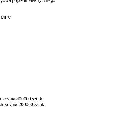
egowa pojazdu elektrycznego
y MPV
ukcyjna 400000 sztuk.
dukcyjna 200000 sztuk.
.