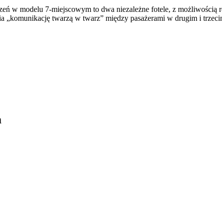
ń w modelu 7-miejscowym to dwa niezależne fotele, z możliwością regu
wia „komunikację twarzą w twarz” między pasażerami w drugim i trzeci
m