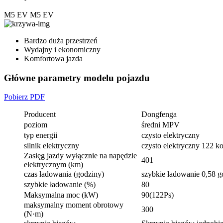
M5 EV
M5 EV
Bardzo duża przestrzeń
Wydajny i ekonomiczny
Komfortowa jazda
Główne parametry modelu pojazdu
Pobierz PDF
Producent
Dongfenga
poziom
średni MPV
typ energii
czysto elektryczny
silnik elektryczny
czysto elektryczny 122 k
Zasięg jazdy wyłącznie na napędzie
401
elektrycznym (km)
czas ładowania (godziny)
szybkie ładowanie 0,58 g
szybkie ładowanie (%)
80
Maksymalna moc (kW)
90(122Ps)
maksymalny moment obrotowy
300
(N·m)