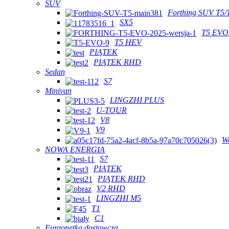
SUV
Forthing SUV T5/
SX5
T5 EVO
T5 HEV
PIĄTEK
PIĄTEK RHD
Sedan
S7
Minivan
LINGZHI PLUS
U-TOUR
V8
V9
W
NOWA ENERGIA
S7
PIĄTEK
PIĄTEK RHD
V2 RHD
LINGZHI M5
T1
C1
Furgonetka dostawcza