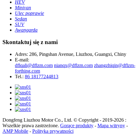
HEV
Minivan
Ulec poprawie
Sedan
SUV
Awangarda
Skontaktuj się z nami
Adres: 286, Pingshan Avenue, Liuzhou, Guangxi, Chiny
E-mail:
dflqali@dflzm.com
nianqx@dflzm.com
zhangzhiqin@dflzm-
forthing.com
Tel.:
86 18177244813
Dongfeng Liuzhou Motor Co., Ltd. © Copyright - 2019-2026 :
Wszelkie prawa zastrzeżone.
Gorące produkty
-
Mapa witryny
-
AMP Mobile
-
Polityka prywatności