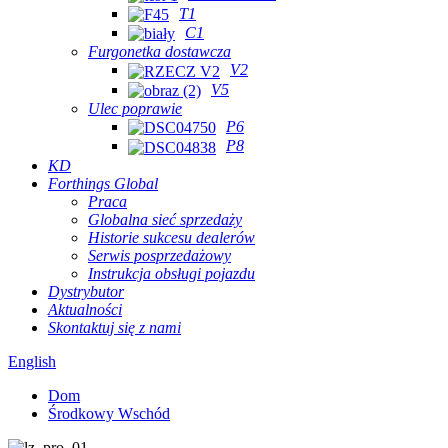
T1
C1
Furgonetka dostawcza
V2
V5
Ulec poprawie
P6
P8
KD
Forthings Global
Praca
Globalna sieć sprzedaży
Historie sukcesu dealerów
Serwis posprzedażowy
Instrukcja obsługi pojazdu
Dystrybutor
Aktualności
Skontaktuj się z nami
English
Dom
Środkowy Wschód