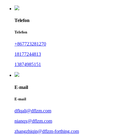
Telefon
Telefon
+867723281270
18177244813
13874985151
E-mail
E-mail
dflqali@dflzm.com
nianqx@dflzm.com
zhangzhiqin@dflzm-forthing.com