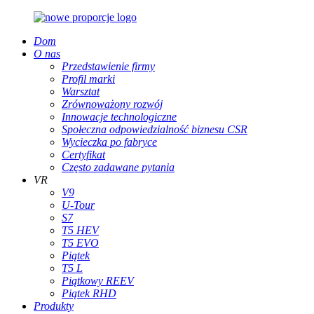
Dom
O nas
Przedstawienie firmy
Profil marki
Warsztat
Zrównoważony rozwój
Innowacje technologiczne
Społeczna odpowiedzialność biznesu CSR
Wycieczka po fabryce
Certyfikat
Często zadawane pytania
VR
V9
U-Tour
S7
T5 HEV
T5 EVO
Piątek
T5 L
Piątkowy REEV
Piątek RHD
Produkty