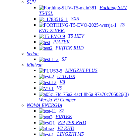
SUV
Forthing SUV
T5/T5L
SX5
T5
EVO 25VER.
T5 HEV
PIĄTEK
PIĄTEK RHD
Sedan
S7
Minivan
LINGZHI PLUS
U-TOUR
V8
V9
Wersja V9 Camper
NOWA ENERGIA
S7
PIĄTEK
PIĄTEK RHD
V2 RHD
LINGZHI M5