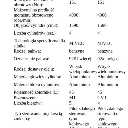
151
151
obrotowy (Nm):
Maksymalna prędkość
momentu obrotowego
4000
4000
(obr./min):
Objętość cylindra (cm3):
1590
1590
Liczba cylindrów (szt.):
4
4
Technologia specyficzna dla
MIVEC
MIVEC
silnika:
Rodzaj paliwa:
benzyna
benzyna
Oznaczenie paliwa:
92# i więcej
92# i więcej
Wtrysk
Wtrysk
Rodzaj dostawy oleju:
wielopunktowy
wielopunktowy
Materiał głowicy cylindra:
Aluminium
Aluminium
Materiał bloku cylindrów:
Aluminium
Aluminium
Pojemność zbiornika (L):
45
45
Przenoszenie:
MT
CVT
Liczba biegów:
5
×
Pilot zdalnego
Pilot zdalnego
Typ sterowania prędkością
sterowania
sterowania
zmienną:
typu
typu
kablowego
kablowego