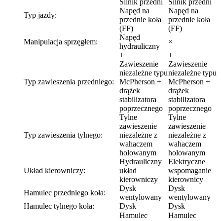
Silnik przedni
Silnik przedni
Napęd na
Napęd na
Typ jazdy:
przednie koła
przednie koła
(FF)
(FF)
Napęd
Manipulacja sprzęgłem:
×
hydrauliczny
+
+
Zawieszenie
Zawieszenie
niezależne typu
niezależne typu
Typ zawieszenia przedniego:
McPherson +
McPherson +
drążek
drążek
stabilizatora
stabilizatora
poprzecznego
poprzecznego
Tylne
Tylne
zawieszenie
zawieszenie
Typ zawieszenia tylnego:
niezależne z
niezależne z
wahaczem
wahaczem
holowanym
holowanym
Hydrauliczny
Elektryczne
Układ kierowniczy:
układ
wspomaganie
kierowniczy
kierownicy
Dysk
Dysk
Hamulec przedniego koła:
wentylowany
wentylowany
Hamulec tylnego koła:
Dysk
Dysk
Hamulec
Hamulec