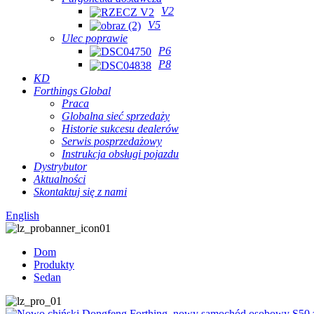
V2
V5
Ulec poprawie
P6
P8
KD
Forthings Global
Praca
Globalna sieć sprzedaży
Historie sukcesu dealerów
Serwis posprzedażowy
Instrukcja obsługi pojazdu
Dystrybutor
Aktualności
Skontaktuj się z nami
English
Dom
Produkty
Sedan