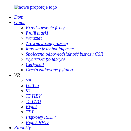
Dom
O nas
Przedstawienie firmy
Profil marki
Warsztat
Zrównoważony rozwój
Innowacje technologiczne
Społeczna odpowiedzialność biznesu CSR
Wycieczka po fabryce
Certyfikat
Często zadawane pytania
VR
V9
U-Tour
S7
T5 HEV
T5 EVO
Piątek
T5 L
Piątkowy REEV
Piątek RHD
Produkty