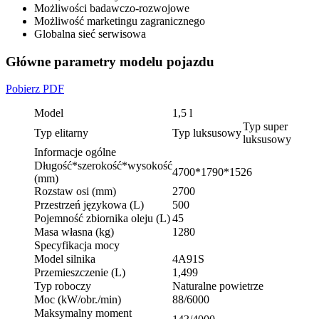
Możliwości badawczo-rozwojowe
Możliwość marketingu zagranicznego
Globalna sieć serwisowa
Główne parametry modelu pojazdu
Pobierz PDF
Model
1,5 l
Typ super
Typ elitarny
Typ luksusowy
luksusowy
Informacje ogólne
Długość*szerokość*wysokość
4700*1790*1526
(mm)
Rozstaw osi (mm)
2700
Przestrzeń językowa (L)
500
Pojemność zbiornika oleju (L)
45
Masa własna (kg)
1280
Specyfikacja mocy
Model silnika
4A91S
Przemieszczenie (L)
1,499
Typ roboczy
Naturalne powietrze
Moc (kW/obr./min)
88/6000
Maksymalny moment