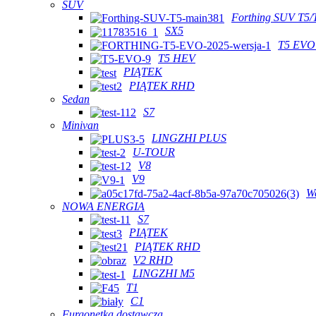
SUV
Forthing SUV T5/
SX5
T5 EVO
T5 HEV
PIĄTEK
PIĄTEK RHD
Sedan
S7
Minivan
LINGZHI PLUS
U-TOUR
V8
V9
W
NOWA ENERGIA
S7
PIĄTEK
PIĄTEK RHD
V2 RHD
LINGZHI M5
T1
C1
Furgonetka dostawcza