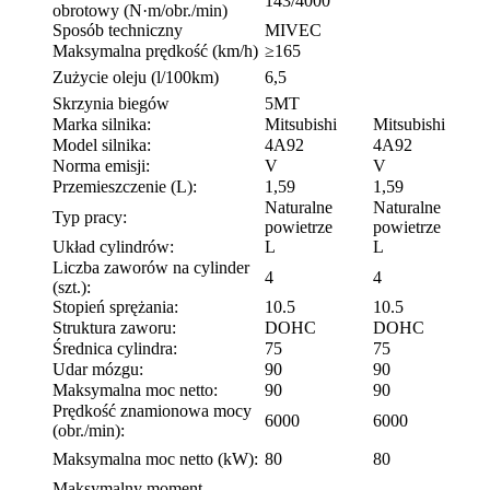
143/4000
obrotowy (N·m/obr./min)
Sposób techniczny
MIVEC
Maksymalna prędkość (km/h)
≥165
Zużycie oleju (l/100km)
6,5
Skrzynia biegów
5MT
Marka silnika:
Mitsubishi
Mitsubishi
Model silnika:
4A92
4A92
Norma emisji:
V
V
Przemieszczenie (L):
1,59
1,59
Naturalne
Naturalne
Typ pracy:
powietrze
powietrze
Układ cylindrów:
L
L
Liczba zaworów na cylinder
4
4
(szt.):
Stopień sprężania:
10.5
10.5
Struktura zaworu:
DOHC
DOHC
Średnica cylindra:
75
75
Udar mózgu:
90
90
Maksymalna moc netto:
90
90
Prędkość znamionowa mocy
6000
6000
(obr./min):
Maksymalna moc netto (kW):
80
80
Maksymalny moment