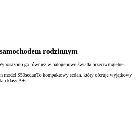
m samochodem rodzinnym
. Wyposażono go również w halogenowe światła przeciwmgielne.
Ten model S50
sedan
To kompaktowy sedan, który oferuje wyjątkowy
dan klasy A+.